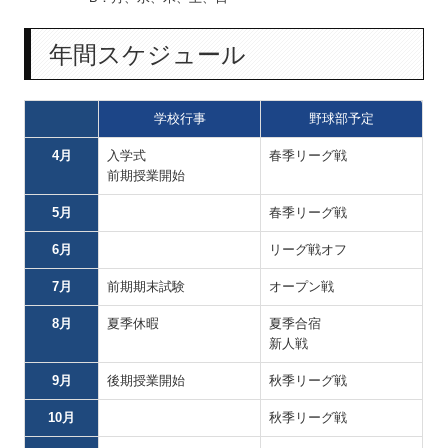
年間スケジュール
学校行事
野球部予定
4月
入学式
春季リーグ戦
前期授業開始
5月
春季リーグ戦
6月
リーグ戦オフ
7月
前期期末試験
オープン戦
8月
夏季休暇
夏季合宿
新人戦
9月
後期授業開始
秋季リーグ戦
10月
秋季リーグ戦