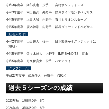
令和3年度卒 阿部真也 投手 宮崎サンシャインズ
令和3年度卒 南出侑亮 外野手 群馬ダイヤモンドペガサス
令和5年度卒 上田大誠 内野手 石川ミリオンスターズ
令和5年度卒 廣木幹彩 内野手 群馬ダイヤモンドペガサス
〈社会人野球〉
令和2年度卒 山田綾人 投手 日本製鉄かすざマジック＃18
（現役）
令和5年度卒 佐々木雄大 内野手 IMF BANDITS 富山
令和5年度卒 舟久保寛太 投手 ハナマウイ
〈クラブチーム〉
平成27年度卒 飯塚佳大 外野手 YBC柏
過去５シーズンの成績
2023年秋 1勝8敗0分 8位
2024年春 3勝6敗0分 8位