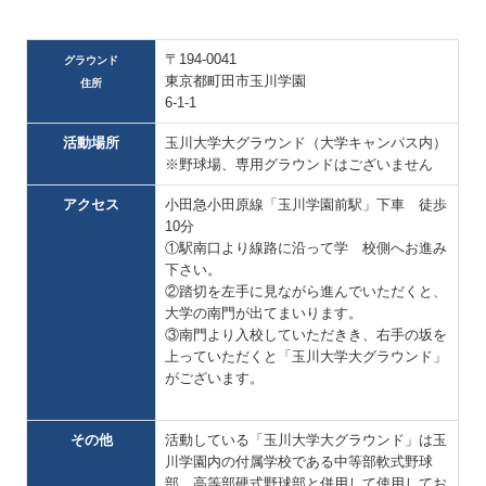
〒194-0041
グラウンド
東京都町田市玉川学園
住所
6-1-1
活動場所
玉川大学大グラウンド（大学キャンパス内）
※野球場、専用グラウンドはございません
アクセス
小田急小田原線「玉川学園前駅」下車 徒歩
10分
①駅南口より線路に沿って学 校側へお進み
下さい。
②踏切を左手に見ながら進んでいただくと、
大学の南門が出てまいります。
③南門より入校していただきき、右手の坂を
上っていただくと「玉川大学大グラウンド」
がございます。
その他
活動している「玉川大学大グラウンド」は玉
川学園内の付属学校である中等部軟式野球
部、高等部硬式野球部と併用して使用してお